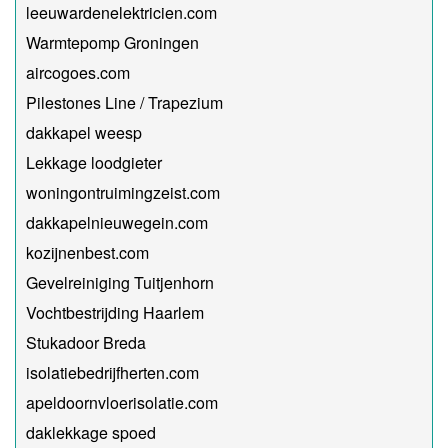
leeuwardenelektricien.com
Warmtepomp Groningen
aircogoes.com
Pilestones Line / Trapezium
dakkapel weesp
Lekkage loodgieter
woningontruimingzeist.com
dakkapelnieuwegein.com
kozijnenbest.com
Gevelreiniging Tuitjenhorn
Vochtbestrijding Haarlem
Stukadoor Breda
isolatiebedrijfherten.com
apeldoornvloerisolatie.com
daklekkage spoed