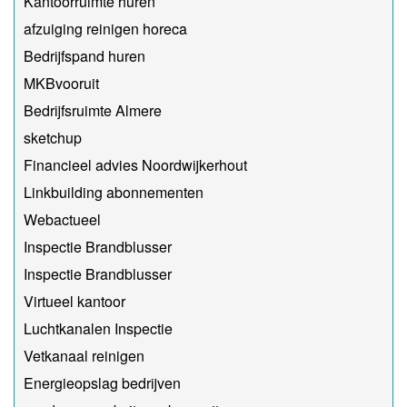
Kantoorruimte huren
afzuiging reinigen horeca
Bedrijfspand huren
MKBvooruit
Bedrijfsruimte Almere
sketchup
Financieel advies Noordwijkerhout
Linkbuilding abonnementen
Webactueel
Inspectie Brandblusser
Inspectie Brandblusser
Virtueel kantoor
Luchtkanalen Inspectie
Vetkanaal reinigen
Energieopslag bedrijven